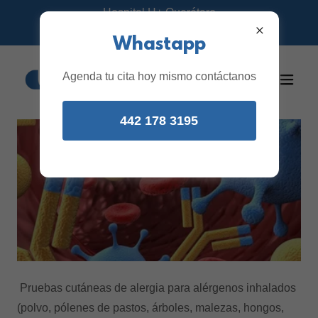
Hospital H+ Querétaro
Citas: 442 295 0186
Whastapp
Agenda tu cita hoy mismo contáctanos
442 178 3195
SISTEMA INMUNE
Pruebas cutáneas de alergia para alérgenos inhalados
(polvo, pólenes de pastos, árboles, malezas, hongos,